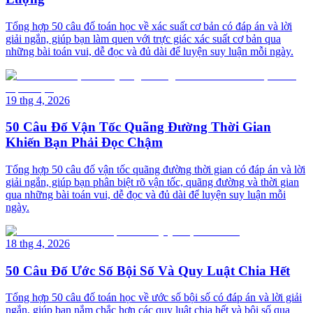
Tổng hợp 50 câu đố toán học về xác suất cơ bản có đáp án và lời
giải ngắn, giúp bạn làm quen với trực giác xác suất cơ bản qua
những bài toán vui, dễ đọc và đủ dài để luyện suy luận mỗi ngày.
19 thg 4, 2026
50 Câu Đố Vận Tốc Quãng Đường Thời Gian
Khiến Bạn Phải Đọc Chậm
Tổng hợp 50 câu đố vận tốc quãng đường thời gian có đáp án và lời
giải ngắn, giúp bạn phân biệt rõ vận tốc, quãng đường và thời gian
qua những bài toán vui, dễ đọc và đủ dài để luyện suy luận mỗi
ngày.
18 thg 4, 2026
50 Câu Đố Ước Số Bội Số Và Quy Luật Chia Hết
Tổng hợp 50 câu đố toán học về ước số bội số có đáp án và lời giải
ngắn, giúp bạn nắm chắc hơn các quy luật chia hết và bội số qua