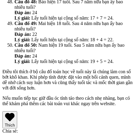
Câu đố 48:
Bảo hiện 17 tuổi. Sau 7 năm nữa bạn ấy bao
nhiêu tuổi?
Đáp án:
24
Lý giải:
Lấy tuổi hiện tại cộng số năm: 17 + 7 = 24.
Câu đố 49:
Mai hiện 18 tuổi. Sau 4 năm nữa bạn ấy bao
nhiêu tuổi?
Đáp án:
22
Lý giải:
Lấy tuổi hiện tại cộng số năm: 18 + 4 = 22.
Câu đố 50:
Nam hiện 19 tuổi. Sau 5 năm nữa bạn ấy bao
nhiêu tuổi?
Đáp án:
24
Lý giải:
Lấy tuổi hiện tại cộng số năm: 19 + 5 = 24.
Điều tôi thích ở bộ câu đố toán học về tuổi này là chúng làm con số
bớt khô khan. Khi phép tính được đặt vào một bối cảnh quen, mình
dễ nhớ cách suy luận hơn và cũng thấy tuổi tác và mốc thời gian gần
với đời sống hơn.
Nếu muốn tiếp tục giữ đầu óc tỉnh táo theo cách nhẹ nhàng, bạn có
thể khám phá thêm các bài toán vui khác ngay trên website.
Thích
Chia sẻ
: