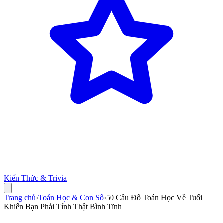
Kiến Thức & Trivia
Trang chủ
›
Toán Học & Con Số
›
50 Câu Đố Toán Học Về Tuổi
Khiến Bạn Phải Tính Thật Bình Tĩnh