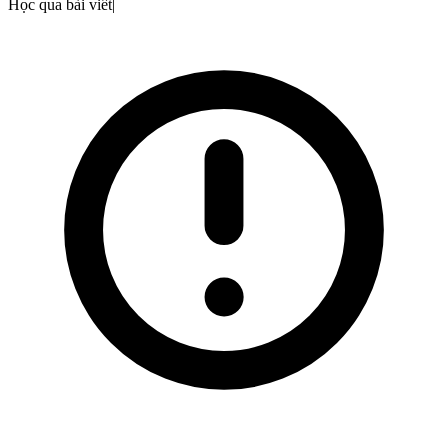
Học qua bài viết
|