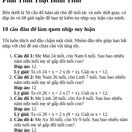
Bên dưới là 50 câu đố bám sát chủ đề tuổi tác và mốc thời gian, có
đáp án và lời giải ngắn để bạn tự kiểm tra nhịp suy luận của mình.
10 câu đầu để làm quen nhịp suy luận
Tôi luôn thích mở đầu chậm một chút. Nhóm đầu tiên giúp bạn bắt
nhịp với chủ đề mà chưa cần vội tăng tốc.
Câu đố 1:
Mẹ Mai 24 tuổi, còn Nam 6 tuổi. Sau bao nhiêu
năm nữa tuổi mẹ sẽ gấp đôi tuổi con?
Đáp án:
12
Lý giải:
Ta có 24 + x = 2 x (6 + x). Giải ra x = 12.
Câu đố 2:
Mẹ Nam 26 tuổi, còn Linh 7 tuổi. Sau bao nhiêu
năm nữa tuổi mẹ sẽ gấp đôi tuổi con?
Đáp án:
12
Lý giải:
Ta có 26 + x = 2 x (7 + x). Giải ra x = 12.
Câu đố 3:
Mẹ Linh 28 tuổi, còn An 8 tuổi. Sau bao nhiêu
năm nữa tuổi mẹ sẽ gấp đôi tuổi con?
Đáp án:
12
Lý giải:
Ta có 28 + x = 2 x (8 + x). Giải ra x = 12.
Câu đố 4:
Mẹ An 30 tuổi, còn Vy 9 tuổi. Sau bao nhiêu năm
nữa tuổi mẹ sẽ gấp đôi tuổi con?
Đáp án:
12