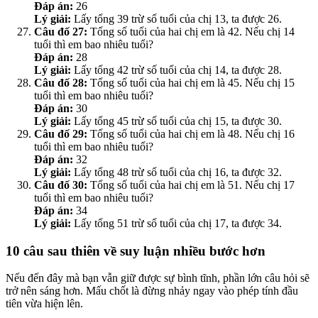
Đáp án:
26
Lý giải:
Lấy tổng 39 trừ số tuổi của chị 13, ta được 26.
Câu đố 27:
Tổng số tuổi của hai chị em là 42. Nếu chị 14
tuổi thì em bao nhiêu tuổi?
Đáp án:
28
Lý giải:
Lấy tổng 42 trừ số tuổi của chị 14, ta được 28.
Câu đố 28:
Tổng số tuổi của hai chị em là 45. Nếu chị 15
tuổi thì em bao nhiêu tuổi?
Đáp án:
30
Lý giải:
Lấy tổng 45 trừ số tuổi của chị 15, ta được 30.
Câu đố 29:
Tổng số tuổi của hai chị em là 48. Nếu chị 16
tuổi thì em bao nhiêu tuổi?
Đáp án:
32
Lý giải:
Lấy tổng 48 trừ số tuổi của chị 16, ta được 32.
Câu đố 30:
Tổng số tuổi của hai chị em là 51. Nếu chị 17
tuổi thì em bao nhiêu tuổi?
Đáp án:
34
Lý giải:
Lấy tổng 51 trừ số tuổi của chị 17, ta được 34.
10 câu sau thiên về suy luận nhiều bước hơn
Nếu đến đây mà bạn vẫn giữ được sự bình tĩnh, phần lớn câu hỏi sẽ
trở nên sáng hơn. Mấu chốt là đừng nhảy ngay vào phép tính đầu
tiên vừa hiện lên.