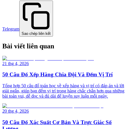
Telegram
Sao chép liên kết
Bài viết liên quan
21 thg 4, 2026
50 Câu Đố Xếp Hàng Chia Đội Và Đếm Vị Trí
Tổng hợp 50 câu đố toán học về xếp hàng và vị trí có đáp án và lời
giải ngắn, giúp bạn đếm vị trí trong hàng chắc chắn hơn qua những
bài toán vui, dễ đọc và đủ dài để luyện suy luận mỗi ngày.
20 thg 4, 2026
50 Câu Đố Xác Suất Cơ Bản Và Trực Giác Số
Lượng