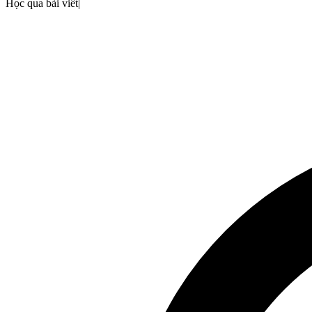
Học qua bài viết
|