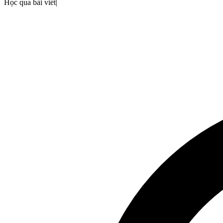
Học qua bài viết
|