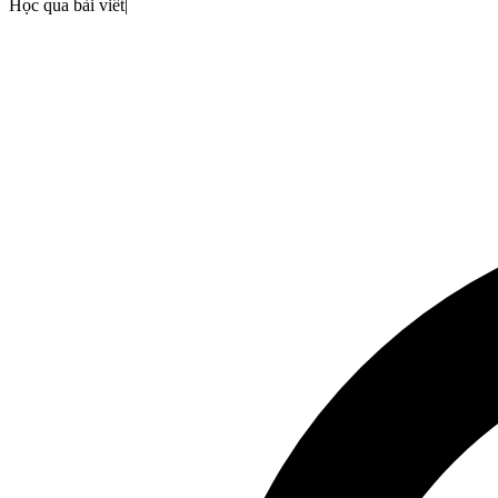
Học qua bài viết
|