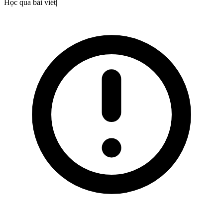
Học qua bài viết
|