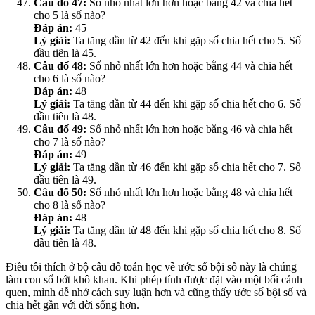
Câu đố 47:
Số nhỏ nhất lớn hơn hoặc bằng 42 và chia hết
cho 5 là số nào?
Đáp án:
45
Lý giải:
Ta tăng dần từ 42 đến khi gặp số chia hết cho 5. Số
đầu tiên là 45.
Câu đố 48:
Số nhỏ nhất lớn hơn hoặc bằng 44 và chia hết
cho 6 là số nào?
Đáp án:
48
Lý giải:
Ta tăng dần từ 44 đến khi gặp số chia hết cho 6. Số
đầu tiên là 48.
Câu đố 49:
Số nhỏ nhất lớn hơn hoặc bằng 46 và chia hết
cho 7 là số nào?
Đáp án:
49
Lý giải:
Ta tăng dần từ 46 đến khi gặp số chia hết cho 7. Số
đầu tiên là 49.
Câu đố 50:
Số nhỏ nhất lớn hơn hoặc bằng 48 và chia hết
cho 8 là số nào?
Đáp án:
48
Lý giải:
Ta tăng dần từ 48 đến khi gặp số chia hết cho 8. Số
đầu tiên là 48.
Điều tôi thích ở bộ câu đố toán học về ước số bội số này là chúng
làm con số bớt khô khan. Khi phép tính được đặt vào một bối cảnh
quen, mình dễ nhớ cách suy luận hơn và cũng thấy ước số bội số và
chia hết gần với đời sống hơn.