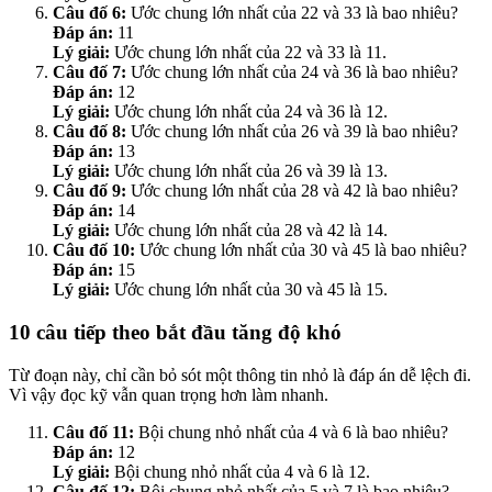
Câu đố 6:
Ước chung lớn nhất của 22 và 33 là bao nhiêu?
Đáp án:
11
Lý giải:
Ước chung lớn nhất của 22 và 33 là 11.
Câu đố 7:
Ước chung lớn nhất của 24 và 36 là bao nhiêu?
Đáp án:
12
Lý giải:
Ước chung lớn nhất của 24 và 36 là 12.
Câu đố 8:
Ước chung lớn nhất của 26 và 39 là bao nhiêu?
Đáp án:
13
Lý giải:
Ước chung lớn nhất của 26 và 39 là 13.
Câu đố 9:
Ước chung lớn nhất của 28 và 42 là bao nhiêu?
Đáp án:
14
Lý giải:
Ước chung lớn nhất của 28 và 42 là 14.
Câu đố 10:
Ước chung lớn nhất của 30 và 45 là bao nhiêu?
Đáp án:
15
Lý giải:
Ước chung lớn nhất của 30 và 45 là 15.
10 câu tiếp theo bắt đầu tăng độ khó
Từ đoạn này, chỉ cần bỏ sót một thông tin nhỏ là đáp án dễ lệch đi.
Vì vậy đọc kỹ vẫn quan trọng hơn làm nhanh.
Câu đố 11:
Bội chung nhỏ nhất của 4 và 6 là bao nhiêu?
Đáp án:
12
Lý giải:
Bội chung nhỏ nhất của 4 và 6 là 12.
Câu đố 12:
Bội chung nhỏ nhất của 5 và 7 là bao nhiêu?