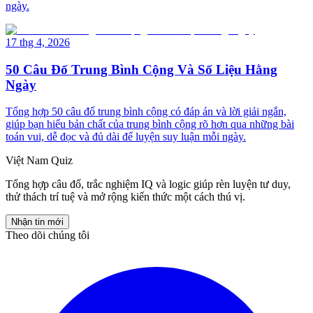
ngày.
17 thg 4, 2026
50 Câu Đố Trung Bình Cộng Và Số Liệu Hằng
Ngày
Tổng hợp 50 câu đố trung bình cộng có đáp án và lời giải ngắn,
giúp bạn hiểu bản chất của trung bình cộng rõ hơn qua những bài
toán vui, dễ đọc và đủ dài để luyện suy luận mỗi ngày.
Việt Nam Quiz
Tổng hợp câu đố, trắc nghiệm IQ và logic giúp rèn luyện tư duy,
thử thách trí tuệ và mở rộng kiến thức một cách thú vị.
Nhận tin mới
Theo dõi chúng tôi