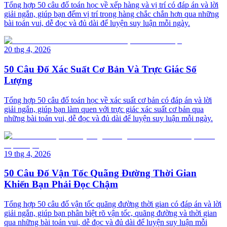
Tổng hợp 50 câu đố toán học về xếp hàng và vị trí có đáp án và lời
giải ngắn, giúp bạn đếm vị trí trong hàng chắc chắn hơn qua những
bài toán vui, dễ đọc và đủ dài để luyện suy luận mỗi ngày.
20 thg 4, 2026
50 Câu Đố Xác Suất Cơ Bản Và Trực Giác Số
Lượng
Tổng hợp 50 câu đố toán học về xác suất cơ bản có đáp án và lời
giải ngắn, giúp bạn làm quen với trực giác xác suất cơ bản qua
những bài toán vui, dễ đọc và đủ dài để luyện suy luận mỗi ngày.
19 thg 4, 2026
50 Câu Đố Vận Tốc Quãng Đường Thời Gian
Khiến Bạn Phải Đọc Chậm
Tổng hợp 50 câu đố vận tốc quãng đường thời gian có đáp án và lời
giải ngắn, giúp bạn phân biệt rõ vận tốc, quãng đường và thời gian
qua những bài toán vui, dễ đọc và đủ dài để luyện suy luận mỗi