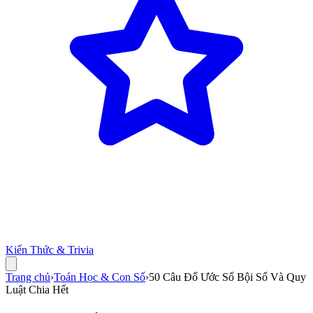
Kiến Thức & Trivia
Trang chủ
›
Toán Học & Con Số
›
50 Câu Đố Ước Số Bội Số Và Quy
Luật Chia Hết