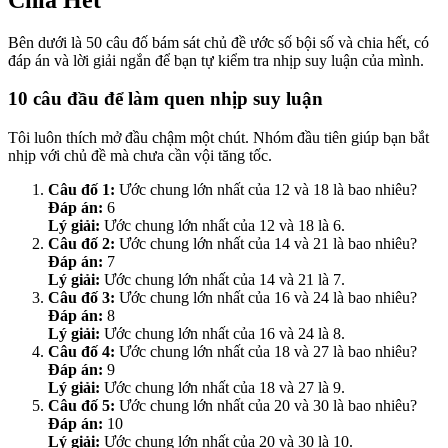
Bên dưới là 50 câu đố bám sát chủ đề ước số bội số và chia hết, có
đáp án và lời giải ngắn để bạn tự kiểm tra nhịp suy luận của mình.
10 câu đầu để làm quen nhịp suy luận
Tôi luôn thích mở đầu chậm một chút. Nhóm đầu tiên giúp bạn bắt
nhịp với chủ đề mà chưa cần vội tăng tốc.
Câu đố 1:
Ước chung lớn nhất của 12 và 18 là bao nhiêu?
Đáp án:
6
Lý giải:
Ước chung lớn nhất của 12 và 18 là 6.
Câu đố 2:
Ước chung lớn nhất của 14 và 21 là bao nhiêu?
Đáp án:
7
Lý giải:
Ước chung lớn nhất của 14 và 21 là 7.
Câu đố 3:
Ước chung lớn nhất của 16 và 24 là bao nhiêu?
Đáp án:
8
Lý giải:
Ước chung lớn nhất của 16 và 24 là 8.
Câu đố 4:
Ước chung lớn nhất của 18 và 27 là bao nhiêu?
Đáp án:
9
Lý giải:
Ước chung lớn nhất của 18 và 27 là 9.
Câu đố 5:
Ước chung lớn nhất của 20 và 30 là bao nhiêu?
Đáp án:
10
Lý giải:
Ước chung lớn nhất của 20 và 30 là 10.