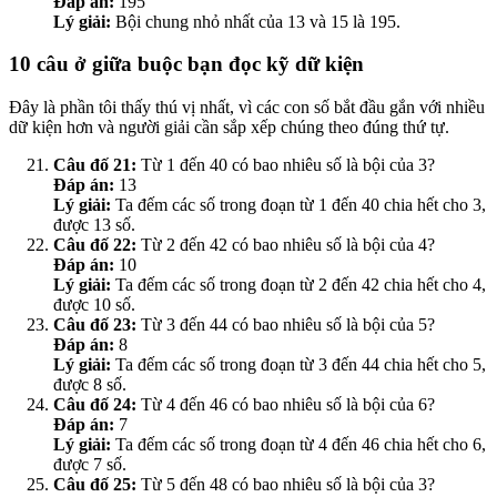
Đáp án:
195
Lý giải:
Bội chung nhỏ nhất của 13 và 15 là 195.
10 câu ở giữa buộc bạn đọc kỹ dữ kiện
Đây là phần tôi thấy thú vị nhất, vì các con số bắt đầu gắn với nhiều
dữ kiện hơn và người giải cần sắp xếp chúng theo đúng thứ tự.
Câu đố 21:
Từ 1 đến 40 có bao nhiêu số là bội của 3?
Đáp án:
13
Lý giải:
Ta đếm các số trong đoạn từ 1 đến 40 chia hết cho 3,
được 13 số.
Câu đố 22:
Từ 2 đến 42 có bao nhiêu số là bội của 4?
Đáp án:
10
Lý giải:
Ta đếm các số trong đoạn từ 2 đến 42 chia hết cho 4,
được 10 số.
Câu đố 23:
Từ 3 đến 44 có bao nhiêu số là bội của 5?
Đáp án:
8
Lý giải:
Ta đếm các số trong đoạn từ 3 đến 44 chia hết cho 5,
được 8 số.
Câu đố 24:
Từ 4 đến 46 có bao nhiêu số là bội của 6?
Đáp án:
7
Lý giải:
Ta đếm các số trong đoạn từ 4 đến 46 chia hết cho 6,
được 7 số.
Câu đố 25:
Từ 5 đến 48 có bao nhiêu số là bội của 3?