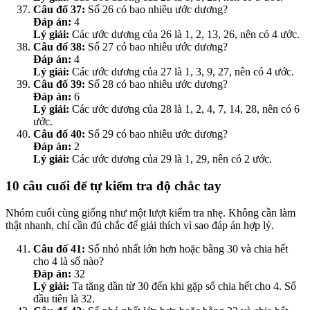
Câu đố 37:
Số 26 có bao nhiêu ước dương?
Đáp án:
4
Lý giải:
Các ước dương của 26 là 1, 2, 13, 26, nên có 4 ước.
Câu đố 38:
Số 27 có bao nhiêu ước dương?
Đáp án:
4
Lý giải:
Các ước dương của 27 là 1, 3, 9, 27, nên có 4 ước.
Câu đố 39:
Số 28 có bao nhiêu ước dương?
Đáp án:
6
Lý giải:
Các ước dương của 28 là 1, 2, 4, 7, 14, 28, nên có 6
ước.
Câu đố 40:
Số 29 có bao nhiêu ước dương?
Đáp án:
2
Lý giải:
Các ước dương của 29 là 1, 29, nên có 2 ước.
10 câu cuối để tự kiểm tra độ chắc tay
Nhóm cuối cùng giống như một lượt kiểm tra nhẹ. Không cần làm
thật nhanh, chỉ cần đủ chắc để giải thích vì sao đáp án hợp lý.
Câu đố 41:
Số nhỏ nhất lớn hơn hoặc bằng 30 và chia hết
cho 4 là số nào?
Đáp án:
32
Lý giải:
Ta tăng dần từ 30 đến khi gặp số chia hết cho 4. Số
đầu tiên là 32.