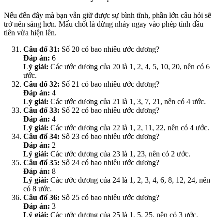
Nếu đến đây mà bạn vẫn giữ được sự bình tĩnh, phần lớn câu hỏi sẽ
trở nên sáng hơn. Mấu chốt là đừng nhảy ngay vào phép tính đầu
tiên vừa hiện lên.
Câu đố 31:
Số 20 có bao nhiêu ước dương?
Đáp án:
6
Lý giải:
Các ước dương của 20 là 1, 2, 4, 5, 10, 20, nên có 6
ước.
Câu đố 32:
Số 21 có bao nhiêu ước dương?
Đáp án:
4
Lý giải:
Các ước dương của 21 là 1, 3, 7, 21, nên có 4 ước.
Câu đố 33:
Số 22 có bao nhiêu ước dương?
Đáp án:
4
Lý giải:
Các ước dương của 22 là 1, 2, 11, 22, nên có 4 ước.
Câu đố 34:
Số 23 có bao nhiêu ước dương?
Đáp án:
2
Lý giải:
Các ước dương của 23 là 1, 23, nên có 2 ước.
Câu đố 35:
Số 24 có bao nhiêu ước dương?
Đáp án:
8
Lý giải:
Các ước dương của 24 là 1, 2, 3, 4, 6, 8, 12, 24, nên
có 8 ước.
Câu đố 36:
Số 25 có bao nhiêu ước dương?
Đáp án:
3
Lý giải:
Các ước dương của 25 là 1, 5, 25, nên có 3 ước.