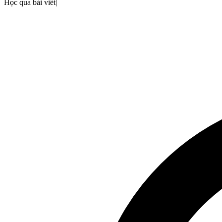
Học qua bài viết
|