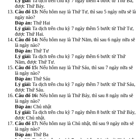
Lý giải:
Ta dịch trên chu kỳ 7 ngày thêm 4 bước từ Thứ Ba,
được Thứ Bảy.
Câu đố 13:
Nếu hôm nay là Thứ Tư, thì sau 5 ngày nữa sẽ là
ngày nào?
Đáp án:
Thứ Hai
Lý giải:
Ta dịch trên chu kỳ 7 ngày thêm 5 bước từ Thứ Tư,
được Thứ Hai.
Câu đố 14:
Nếu hôm nay là Thứ Năm, thì sau 6 ngày nữa sẽ
là ngày nào?
Đáp án:
Thứ Tư
Lý giải:
Ta dịch trên chu kỳ 7 ngày thêm 6 bước từ Thứ
Năm, được Thứ Tư.
Câu đố 15:
Nếu hôm nay là Thứ Sáu, thì sau 7 ngày nữa sẽ
là ngày nào?
Đáp án:
Thứ Sáu
Lý giải:
Ta dịch trên chu kỳ 7 ngày thêm 7 bước từ Thứ Sáu,
được Thứ Sáu.
Câu đố 16:
Nếu hôm nay là Thứ Bảy, thì sau 8 ngày nữa sẽ
là ngày nào?
Đáp án:
Chủ nhật
Lý giải:
Ta dịch trên chu kỳ 7 ngày thêm 8 bước từ Thứ Bảy,
được Chủ nhật.
Câu đố 17:
Nếu hôm nay là Chủ nhật, thì sau 9 ngày nữa sẽ
là ngày nào?
Đáp án:
Thứ Ba