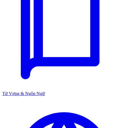
Từ Vựng & Ngôn Ngữ