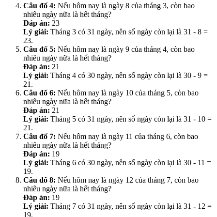
Câu đố 4:
Nếu hôm nay là ngày 8 của tháng 3, còn bao
nhiêu ngày nữa là hết tháng?
Đáp án:
23
Lý giải:
Tháng 3 có 31 ngày, nên số ngày còn lại là 31 - 8 =
23.
Câu đố 5:
Nếu hôm nay là ngày 9 của tháng 4, còn bao
nhiêu ngày nữa là hết tháng?
Đáp án:
21
Lý giải:
Tháng 4 có 30 ngày, nên số ngày còn lại là 30 - 9 =
21.
Câu đố 6:
Nếu hôm nay là ngày 10 của tháng 5, còn bao
nhiêu ngày nữa là hết tháng?
Đáp án:
21
Lý giải:
Tháng 5 có 31 ngày, nên số ngày còn lại là 31 - 10 =
21.
Câu đố 7:
Nếu hôm nay là ngày 11 của tháng 6, còn bao
nhiêu ngày nữa là hết tháng?
Đáp án:
19
Lý giải:
Tháng 6 có 30 ngày, nên số ngày còn lại là 30 - 11 =
19.
Câu đố 8:
Nếu hôm nay là ngày 12 của tháng 7, còn bao
nhiêu ngày nữa là hết tháng?
Đáp án:
19
Lý giải:
Tháng 7 có 31 ngày, nên số ngày còn lại là 31 - 12 =
19.