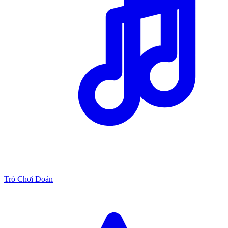
Trò Chơi Đoán