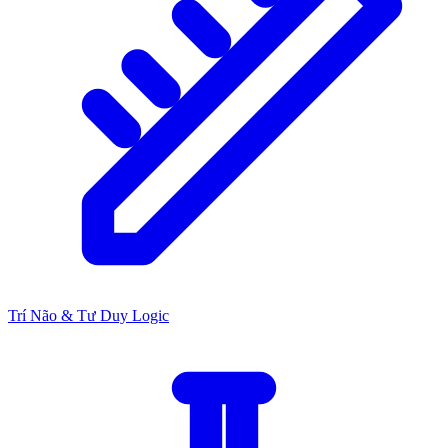
Trí Não & Tư Duy Logic