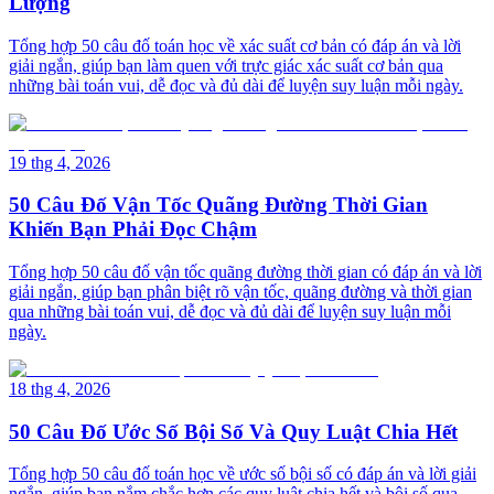
Lượng
Tổng hợp 50 câu đố toán học về xác suất cơ bản có đáp án và lời
giải ngắn, giúp bạn làm quen với trực giác xác suất cơ bản qua
những bài toán vui, dễ đọc và đủ dài để luyện suy luận mỗi ngày.
19 thg 4, 2026
50 Câu Đố Vận Tốc Quãng Đường Thời Gian
Khiến Bạn Phải Đọc Chậm
Tổng hợp 50 câu đố vận tốc quãng đường thời gian có đáp án và lời
giải ngắn, giúp bạn phân biệt rõ vận tốc, quãng đường và thời gian
qua những bài toán vui, dễ đọc và đủ dài để luyện suy luận mỗi
ngày.
18 thg 4, 2026
50 Câu Đố Ước Số Bội Số Và Quy Luật Chia Hết
Tổng hợp 50 câu đố toán học về ước số bội số có đáp án và lời giải
ngắn, giúp bạn nắm chắc hơn các quy luật chia hết và bội số qua