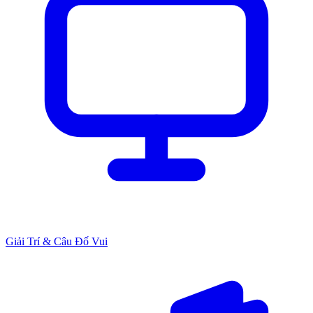
Giải Trí & Câu Đố Vui