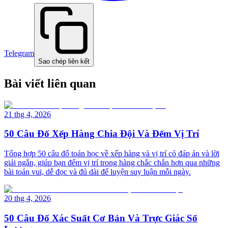
Telegram
Sao chép liên kết
Bài viết liên quan
21 thg 4, 2026
50 Câu Đố Xếp Hàng Chia Đội Và Đếm Vị Trí
Tổng hợp 50 câu đố toán học về xếp hàng và vị trí có đáp án và lời
giải ngắn, giúp bạn đếm vị trí trong hàng chắc chắn hơn qua những
bài toán vui, dễ đọc và đủ dài để luyện suy luận mỗi ngày.
20 thg 4, 2026
50 Câu Đố Xác Suất Cơ Bản Và Trực Giác Số