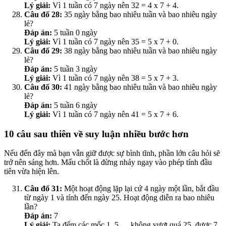
Lý giải:
Vì 1 tuần có 7 ngày nên 32 = 4 x 7 + 4.
Câu đố 28:
35 ngày bằng bao nhiêu tuần và bao nhiêu ngày
lẻ?
Đáp án:
5 tuần 0 ngày
Lý giải:
Vì 1 tuần có 7 ngày nên 35 = 5 x 7 + 0.
Câu đố 29:
38 ngày bằng bao nhiêu tuần và bao nhiêu ngày
lẻ?
Đáp án:
5 tuần 3 ngày
Lý giải:
Vì 1 tuần có 7 ngày nên 38 = 5 x 7 + 3.
Câu đố 30:
41 ngày bằng bao nhiêu tuần và bao nhiêu ngày
lẻ?
Đáp án:
5 tuần 6 ngày
Lý giải:
Vì 1 tuần có 7 ngày nên 41 = 5 x 7 + 6.
10 câu sau thiên về suy luận nhiều bước hơn
Nếu đến đây mà bạn vẫn giữ được sự bình tĩnh, phần lớn câu hỏi sẽ
trở nên sáng hơn. Mấu chốt là đừng nhảy ngay vào phép tính đầu
tiên vừa hiện lên.
Câu đố 31:
Một hoạt động lặp lại cứ 4 ngày một lần, bắt đầu
từ ngày 1 và tính đến ngày 25. Hoạt động diễn ra bao nhiêu
lần?
Đáp án:
7
Lý giải:
Ta đếm các mốc 1, 5, ... không vượt quá 25, được 7