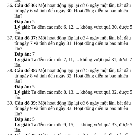
Câu đố 36:
Một hoạt động lặp lại cứ 6 ngày một lần, bắt đầu
từ ngày 6 và tính đến ngày 30. Hoạt động diễn ra bao nhiêu
lần?
Đáp án:
5
Lý giải:
Ta đếm các mốc 6, 12, ... không vượt quá 30, được 5
lần.
Câu đố 37:
Một hoạt động lặp lại cứ 4 ngày một lần, bắt đầu
từ ngày 7 và tính đến ngày 31. Hoạt động diễn ra bao nhiêu
lần?
Đáp án:
7
Lý giải:
Ta đếm các mốc 7, 11, ... không vượt quá 31, được 7
lần.
Câu đố 38:
Một hoạt động lặp lại cứ 5 ngày một lần, bắt đầu
từ ngày 8 và tính đến ngày 32. Hoạt động diễn ra bao nhiêu
lần?
Đáp án:
5
Lý giải:
Ta đếm các mốc 8, 13, ... không vượt quá 32, được 5
lần.
Câu đố 39:
Một hoạt động lặp lại cứ 6 ngày một lần, bắt đầu
từ ngày 9 và tính đến ngày 33. Hoạt động diễn ra bao nhiêu
lần?
Đáp án:
5
Lý giải:
Ta đếm các mốc 9, 15, ... không vượt quá 33, được 5
lần.