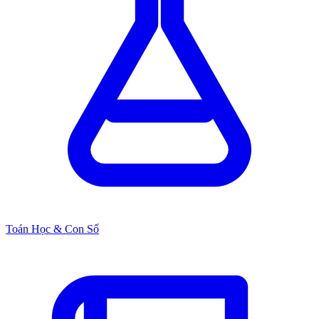
Toán Học & Con Số