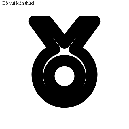
Đố vui kiến thức
|