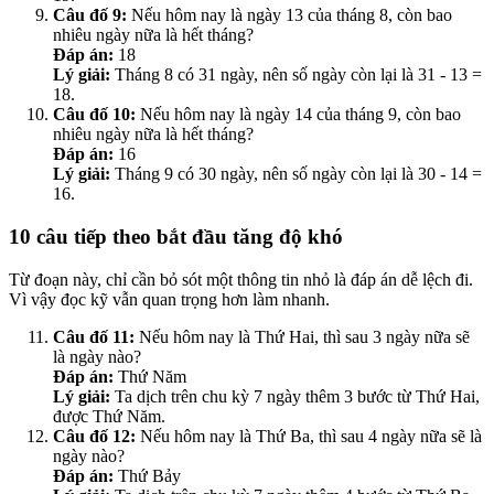
Câu đố 9:
Nếu hôm nay là ngày 13 của tháng 8, còn bao
nhiêu ngày nữa là hết tháng?
Đáp án:
18
Lý giải:
Tháng 8 có 31 ngày, nên số ngày còn lại là 31 - 13 =
18.
Câu đố 10:
Nếu hôm nay là ngày 14 của tháng 9, còn bao
nhiêu ngày nữa là hết tháng?
Đáp án:
16
Lý giải:
Tháng 9 có 30 ngày, nên số ngày còn lại là 30 - 14 =
16.
10 câu tiếp theo bắt đầu tăng độ khó
Từ đoạn này, chỉ cần bỏ sót một thông tin nhỏ là đáp án dễ lệch đi.
Vì vậy đọc kỹ vẫn quan trọng hơn làm nhanh.
Câu đố 11:
Nếu hôm nay là Thứ Hai, thì sau 3 ngày nữa sẽ
là ngày nào?
Đáp án:
Thứ Năm
Lý giải:
Ta dịch trên chu kỳ 7 ngày thêm 3 bước từ Thứ Hai,
được Thứ Năm.
Câu đố 12:
Nếu hôm nay là Thứ Ba, thì sau 4 ngày nữa sẽ là
ngày nào?
Đáp án:
Thứ Bảy