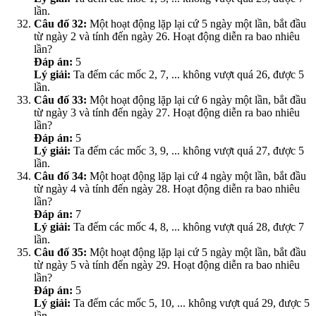
lần.
Câu đố 32:
Một hoạt động lặp lại cứ 5 ngày một lần, bắt đầu
từ ngày 2 và tính đến ngày 26. Hoạt động diễn ra bao nhiêu
lần?
Đáp án:
5
Lý giải:
Ta đếm các mốc 2, 7, ... không vượt quá 26, được 5
lần.
Câu đố 33:
Một hoạt động lặp lại cứ 6 ngày một lần, bắt đầu
từ ngày 3 và tính đến ngày 27. Hoạt động diễn ra bao nhiêu
lần?
Đáp án:
5
Lý giải:
Ta đếm các mốc 3, 9, ... không vượt quá 27, được 5
lần.
Câu đố 34:
Một hoạt động lặp lại cứ 4 ngày một lần, bắt đầu
từ ngày 4 và tính đến ngày 28. Hoạt động diễn ra bao nhiêu
lần?
Đáp án:
7
Lý giải:
Ta đếm các mốc 4, 8, ... không vượt quá 28, được 7
lần.
Câu đố 35:
Một hoạt động lặp lại cứ 5 ngày một lần, bắt đầu
từ ngày 5 và tính đến ngày 29. Hoạt động diễn ra bao nhiêu
lần?
Đáp án:
5
Lý giải:
Ta đếm các mốc 5, 10, ... không vượt quá 29, được 5
lần.