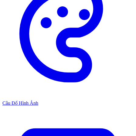
Câu Đố Hình Ảnh