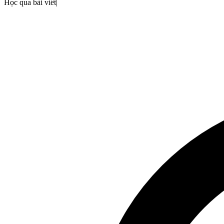
Học qua bài viết
|