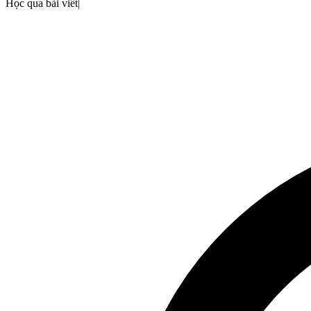
Học qua bài viết
|