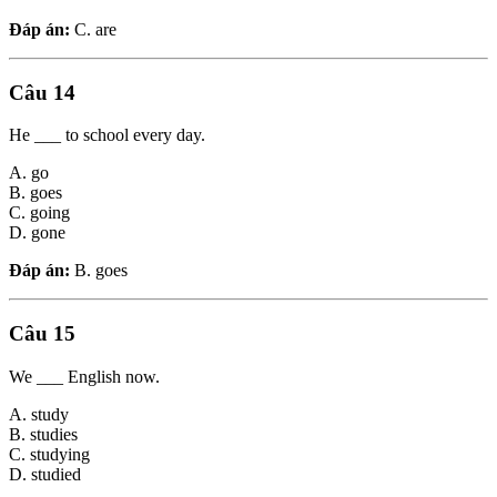
Đáp án:
C. are
Câu 14
He ___ to school every day.
A. go
B. goes
C. going
D. gone
Đáp án:
B. goes
Câu 15
We ___ English now.
A. study
B. studies
C. studying
D. studied