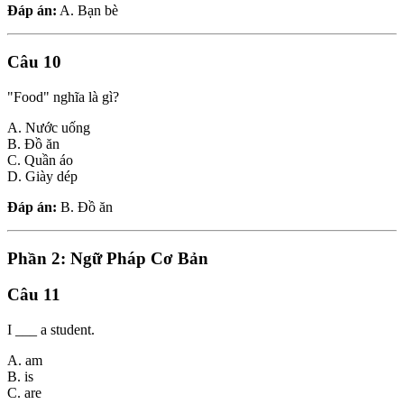
Đáp án:
A. Bạn bè
Câu 10
"Food" nghĩa là gì?
A. Nước uống
B. Đồ ăn
C. Quần áo
D. Giày dép
Đáp án:
B. Đồ ăn
Phần 2: Ngữ Pháp Cơ Bản
Câu 11
I ___ a student.
A. am
B. is
C. are