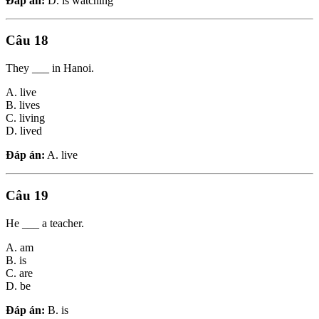
Đáp án:
D. is watching
Câu 18
They ___ in Hanoi.
A. live
B. lives
C. living
D. lived
Đáp án:
A. live
Câu 19
He ___ a teacher.
A. am
B. is
C. are
D. be
Đáp án:
B. is