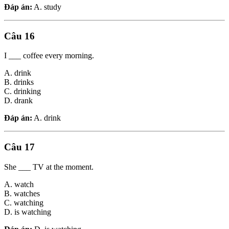
Đáp án:
A. study
Câu 16
I ___ coffee every morning.
A. drink
B. drinks
C. drinking
D. drank
Đáp án:
A. drink
Câu 17
She ___ TV at the moment.
A. watch
B. watches
C. watching
D. is watching