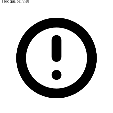
Học qua bài viết
|