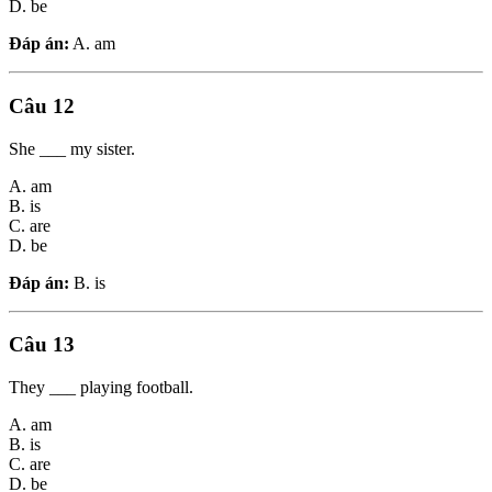
D. be
Đáp án:
A. am
Câu 12
She ___ my sister.
A. am
B. is
C. are
D. be
Đáp án:
B. is
Câu 13
They ___ playing football.
A. am
B. is
C. are
D. be