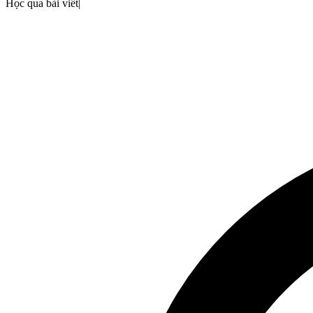
Học qua bài viết
|