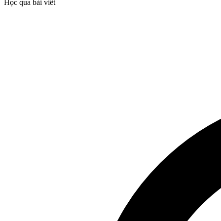
Học qua bài viết
|