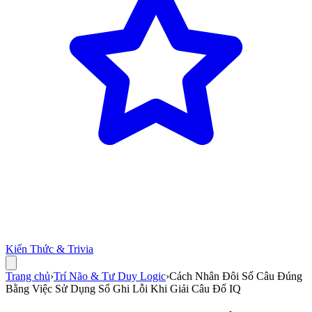
Kiến Thức & Trivia
Trang chủ
›
Trí Não & Tư Duy Logic
›
Cách Nhân Đôi Số Câu Đúng
Bằng Việc Sử Dụng Sổ Ghi Lỗi Khi Giải Câu Đố IQ