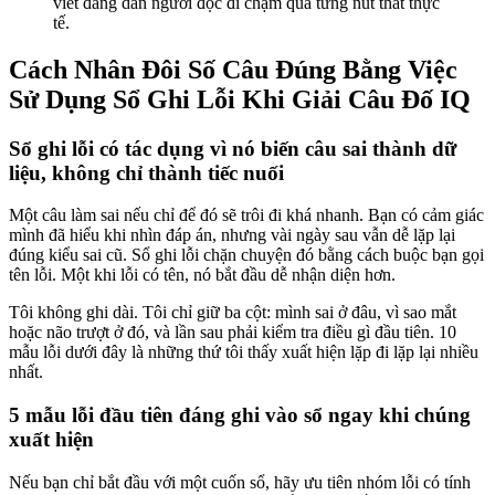
viết đang dẫn người đọc đi chậm qua từng nút thắt thực
tế.
Cách Nhân Đôi Số Câu Đúng Bằng Việc
Sử Dụng Sổ Ghi Lỗi Khi Giải Câu Đố IQ
Sổ ghi lỗi có tác dụng vì nó biến câu sai thành dữ
liệu, không chỉ thành tiếc nuối
Một câu làm sai nếu chỉ để đó sẽ trôi đi khá nhanh. Bạn có cảm giác
mình đã hiểu khi nhìn đáp án, nhưng vài ngày sau vẫn dễ lặp lại
đúng kiểu sai cũ. Sổ ghi lỗi chặn chuyện đó bằng cách buộc bạn gọi
tên lỗi. Một khi lỗi có tên, nó bắt đầu dễ nhận diện hơn.
Tôi không ghi dài. Tôi chỉ giữ ba cột: mình sai ở đâu, vì sao mắt
hoặc não trượt ở đó, và lần sau phải kiểm tra điều gì đầu tiên. 10
mẫu lỗi dưới đây là những thứ tôi thấy xuất hiện lặp đi lặp lại nhiều
nhất.
5 mẫu lỗi đầu tiên đáng ghi vào sổ ngay khi chúng
xuất hiện
Nếu bạn chỉ bắt đầu với một cuốn sổ, hãy ưu tiên nhóm lỗi có tính