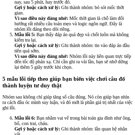
nay, sau 5 phút, hay trước đó.
Gợi ý hoặc cách xử lý:
Ghi thành nhóm: bỏ sót mốc thời
gian.
Vì sao điều này đáng nhớ:
Mốc thời gian là chỗ làm đổi
hướng rất nhiều câu toán mẹo và logic ngôn ngữ. Đây là
nhóm lỗi đáng theo dõi riêng.
Mẫu lỗi 5:
Bạn thấy đáp án quá đẹp và chốt luôn mà không
kiểm tra lại.
Gợi ý hoặc cách xử lý:
Ghi thành nhóm: tin vào đáp án đầu
tiên quá sớm.
Vì sao điều này đáng nhớ:
Nhóm lỗi này liên quan trực tiếp
đến tốc độ phản xạ. Chỉ cần ghi ra vài lần, bạn sẽ nhớ dừng
lại thêm 5 giây trước khi chọn.
5 mẫu lỗi tiếp theo giúp bạn biến việc chơi câu đố
thành luyện tư duy thật
Nhóm sau không chỉ giúp tăng số câu đúng. Nó còn giúp bạn nhìn
ra cách đầu óc mình suy luận, và đó mới là phần giá trị nhất của việc
ghi lỗi.
Mẫu lỗi 6:
Bạn nhầm vai vế trong bài toán gia đình như ông,
bố, con trai, cháu.
Gợi ý hoặc cách xử lý:
Ghi thành nhóm: lẫn quan hệ nhân
vật.