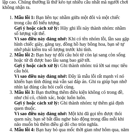
lặp cao. Chúng thường là thứ kéo tụt nhiều câu nhất mà người chơi
không nhận ra.
Mẫu lỗi 1:
Bạn liên tục nhầm giữa một đôi và một chiếc
trong câu đố biểu tượng.
Gợi ý hoặc cách xử lý:
Hãy ghi lỗi này thành nhóm: nhầm
số lượng vật thể.
Vì sao điều này đáng nhớ:
Khi có tên nhóm lỗi, lần sau gặp
hình chiếc giày, găng tay, đồng hồ hay bông hoa, bạn sẽ tự
nhớ phải kiểm tra số lượng trước khi tính.
Mẫu lỗi 2:
Bạn hay tự đổi câu hỏi từ còn lại sang còn sống
hoặc từ đi được bao lâu sang bao giờ tới.
Gợi ý hoặc cách xử lý:
Ghi thành nhóm: trả lời sai mục tiêu
câu hỏi.
Vì sao điều này đáng nhớ:
Đây là mẫu lỗi rất mạnh vì nó
khiến bạn tính đúng mà vẫn sai đáp án. Ghi ra giúp bạn nhớ
nhìn lại đúng câu hỏi cuối cùng.
Mẫu lỗi 3:
Bạn thường thêm điều kiện không có trong đề,
như chỉ có, chính xác, hoặc luôn luôn.
Gợi ý hoặc cách xử lý:
Ghi thành nhóm: tự thêm giả định
quen thuộc.
Vì sao điều này đáng nhớ:
Một khi đã gọi tên được thói
quen này, bạn sẽ bắt đầu nghe báo động trong đầu mỗi khi
não muốn bù thêm điều gì đó cho tròn nghĩa.
Mẫu lỗi 4:
Bạn hay bỏ qua mốc thời gian như hôm qua, năm