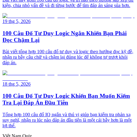
kiện, chia nhỏ vấn đề và đi từng bước để tìm đáp án sáng sủa hơn.
19 thg 5, 2026
100 Câu Đố Tư Duy Logic Ngắn Khiến Bạn Phải
Đọc Chậm Lại
Bài viết tổng hợp 100 câu đố tư duy và logic theo hướng đọc kỹ đề,
nhận ra bẫy câu chữ và chậm lại đúng lúc để không tự trượt khỏi
đáp án.
18 thg 5, 2026
100 Câu Đố Tư Duy Logic Khiến Bạn Muốn Kiểm
Tra Lại Đáp Án Đầu Tiên
Tổng hợp 100 câu đố IQ ngắn và thú vị giúp bạn kiểm tra phản xạ
suy nghĩ, nhận ra lúc nào đáp án đầu tiên là một cái bẫy hơn là một
lợi thế.
Việt Nam Quiz