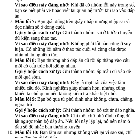
Vì sao điều này đáng nhớ:
Khi đã có nhóm lỗi này trong sổ,
bạn sẽ biết phải vẽ hoặc viết lại quan hệ trước khi lao vào đáp
án.
Mẫu lỗi 7:
Bạn giải đúng trên giấy nháp nhưng nhập sai vì
đọc nhầm số ở dòng cuối.
Gợi ý hoặc cách xử lý:
Ghi thành nhóm: sai ở bước chuyển
dữ kiện sang thao tác.
Vì sao điều này đáng nhớ:
Không phải lỗi nào cũng ở suy
luận. Có những lỗi nằm ở thao tác cuối và cũng cần được
nhìn nhận nghiêm túc.
Mẫu lỗi 8:
Bạn thường nhớ đáp án cũ rồi áp thẳng vào câu
mới có cấu trúc hơi giống nhau.
Gợi ý hoặc cách xử lý:
Ghi thành nhóm: áp mẫu cũ vào đề
mới quá sớm.
Vì sao điều này đáng nhớ:
Đây là mặt trái của việc làm
nhiều câu đố. Kinh nghiệm giúp nhanh hơn, nhưng cũng
khiến ta chủ quan nếu không kiểm tra khác biệt nhỏ.
Mẫu lỗi 9:
Bạn bỏ qua từ phủ định như không, chưa, chẳng,
ngoại trừ.
Gợi ý hoặc cách xử lý:
Ghi thành nhóm: bỏ sót từ đảo nghĩa.
Vì sao điều này đáng nhớ:
Chỉ một chữ phủ định cũng đủ
lật ngược toàn bộ đáp án. Nếu lỗi này lặp lại, nó nên nằm ở
đầu sổ để nhắc bạn thường xuyên.
Mẫu lỗi 10:
Bạn làm sai nhưng không viết lại vì sao sai, chỉ
xem đáp án rồi đi tiếp.