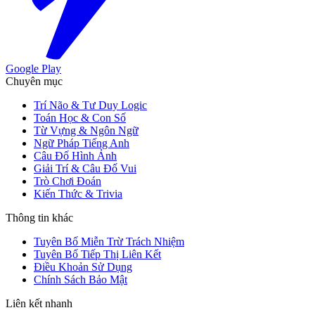
Google Play
Chuyên mục
Trí Não & Tư Duy Logic
Toán Học & Con Số
Từ Vựng & Ngôn Ngữ
Ngữ Pháp Tiếng Anh
Câu Đố Hình Ảnh
Giải Trí & Câu Đố Vui
Trò Chơi Đoán
Kiến Thức & Trivia
Thông tin khác
Tuyên Bố Miễn Trừ Trách Nhiệm
Tuyên Bố Tiếp Thị Liên Kết
Điều Khoản Sử Dụng
Chính Sách Bảo Mật
Liên kết nhanh