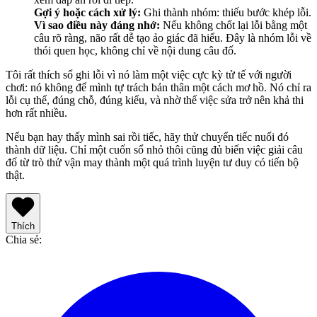
Gợi ý hoặc cách xử lý:
Ghi thành nhóm: thiếu bước khép lỗi.
Vì sao điều này đáng nhớ:
Nếu không chốt lại lỗi bằng một
câu rõ ràng, não rất dễ tạo ảo giác đã hiểu. Đây là nhóm lỗi về
thói quen học, không chỉ về nội dung câu đố.
Tôi rất thích sổ ghi lỗi vì nó làm một việc cực kỳ tử tế với người
chơi: nó không để mình tự trách bản thân một cách mơ hồ. Nó chỉ ra
lỗi cụ thể, đúng chỗ, đúng kiểu, và nhờ thế việc sửa trở nên khả thi
hơn rất nhiều.
Nếu bạn hay thấy mình sai rồi tiếc, hãy thử chuyển tiếc nuối đó
thành dữ liệu. Chỉ một cuốn sổ nhỏ thôi cũng đủ biến việc giải câu
đố từ trò thử vận may thành một quá trình luyện tư duy có tiến bộ
thật.
Thích
Chia sẻ
: