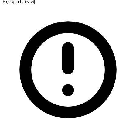
Học qua bài viết
|