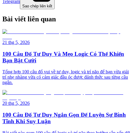
Telegram
Sao chép liên kết
Bài viết liên quan
21 thg 5, 2026
100 Câu Đố Tư Duy Và Mẹo Logic Có Thể Khiến
Bạn Bật Cười
Tổng hợp 100 câu đố vui về tư duy, logic và trí não để bạn vừa giải
trí nhẹ nhàng vừa có cảm giác đầu óc được đánh thức sau từng câu
ngắn.
20 thg 5, 2026
100 Câu Đố Tư Duy Ngắn Gọn Để Luyện Sự Bình
Tĩnh Khi Suy Luận
Bài viết này gom 100 câu đố logic và trí não theo hướng sắp xếp dữ