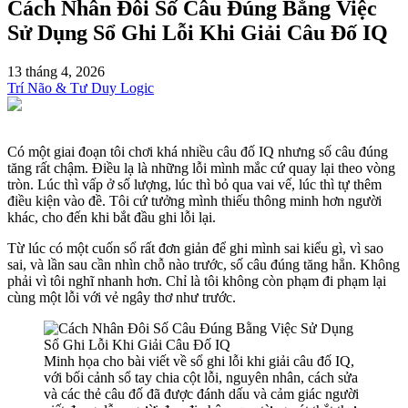
Cách Nhân Đôi Số Câu Đúng Bằng Việc
Sử Dụng Sổ Ghi Lỗi Khi Giải Câu Đố IQ
13 tháng 4, 2026
Trí Não & Tư Duy Logic
Có một giai đoạn tôi chơi khá nhiều câu đố IQ nhưng số câu đúng
tăng rất chậm. Điều lạ là những lỗi mình mắc cứ quay lại theo vòng
tròn. Lúc thì vấp ở số lượng, lúc thì bỏ qua vai vế, lúc thì tự thêm
điều kiện vào đề. Tôi cứ tưởng mình thiếu thông minh hơn người
khác, cho đến khi bắt đầu ghi lỗi lại.
Từ lúc có một cuốn sổ rất đơn giản để ghi mình sai kiểu gì, vì sao
sai, và lần sau cần nhìn chỗ nào trước, số câu đúng tăng hẳn. Không
phải vì tôi nghĩ nhanh hơn. Chỉ là tôi không còn phạm đi phạm lại
cùng một lỗi với vẻ ngây thơ như trước.
Minh họa cho bài viết về sổ ghi lỗi khi giải câu đố IQ,
với bối cảnh sổ tay chia cột lỗi, nguyên nhân, cách sửa
và các thẻ câu đố đã được đánh dấu và cảm giác người