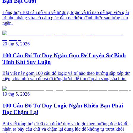
Bạn Bật Cười
Tổng hợp 100 câu đố vui về tư duy, logic và trí não để bạn vừa giải
trí nhẹ nhàng vừa có cảm giác đầu óc được đánh thức sau từng câu
ngắn.
20 thg 5, 2026
100 Câu Đố Tư Duy Ngắn Gọn Để Luyện Sự Bình
Tĩnh Khi Suy Luận
Bài viết này gom 100 câu đố logic và trí não theo hướng sắp xếp dữ
kiện, chia nhỏ vấn đề và đi từng bước để tìm đáp án sáng sủa hơn.
19 thg 5, 2026
100 Câu Đố Tư Duy Logic Ngắn Khiến Bạn Phải
Đọc Chậm Lại
Bài viết tổng hợp 100 câu đố tư duy và logic theo hướng đọc kỹ đề,
nhận ra bẫy câu chữ và chậm lại đúng lúc để không tự trượt khỏi