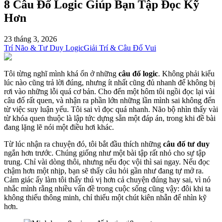
8 Câu Đố Logic Giúp Bạn Tập Đọc Kỹ
Hơn
23 tháng 3, 2026
Trí Não & Tư Duy Logic
Giải Trí & Câu Đố Vui
Tôi từng nghĩ mình khá ổn ở những
câu đố logic
. Không phải kiểu
lúc nào cũng trả lời đúng, nhưng ít nhất cũng đủ nhanh để không bị
rơi vào những lỗi quá cơ bản. Cho đến một hôm tôi ngồi đọc lại vài
câu đố rất quen, và nhận ra phần lớn những lần mình sai không đến
từ việc suy luận yếu. Tôi sai vì đọc quá nhanh. Não bộ nhìn thấy vài
từ khóa quen thuộc là lập tức dựng sẵn một đáp án, trong khi đề bài
đang lặng lẽ nói một điều hơi khác.
Từ lúc nhận ra chuyện đó, tôi bắt đầu thích những
câu đố tư duy
ngắn hơn trước. Chúng giống như một bài tập rất nhỏ cho sự tập
trung. Chỉ vài dòng thôi, nhưng nếu đọc vội thì sai ngay. Nếu đọc
chậm hơn một nhịp, bạn sẽ thấy câu hỏi gần như đang tự mở ra.
Cảm giác ấy làm tôi thấy thú vị hơn cả chuyện đúng hay sai, vì nó
nhắc mình rằng nhiều vấn đề trong cuộc sống cũng vậy: đôi khi ta
không thiếu thông minh, chỉ thiếu một chút kiên nhẫn để nhìn kỹ
hơn.