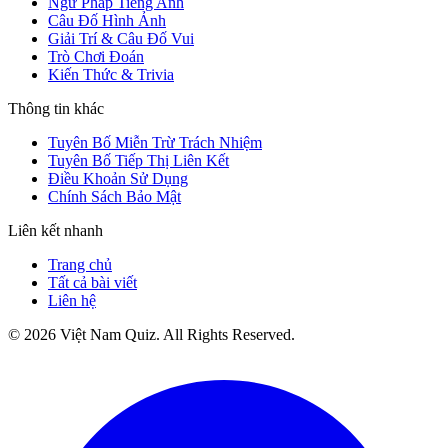
Ngữ Pháp Tiếng Anh
Câu Đố Hình Ảnh
Giải Trí & Câu Đố Vui
Trò Chơi Đoán
Kiến Thức & Trivia
Thông tin khác
Tuyên Bố Miễn Trừ Trách Nhiệm
Tuyên Bố Tiếp Thị Liên Kết
Điều Khoản Sử Dụng
Chính Sách Bảo Mật
Liên kết nhanh
Trang chủ
Tất cả bài viết
Liên hệ
©
2026
Việt Nam Quiz
. All Rights Reserved.