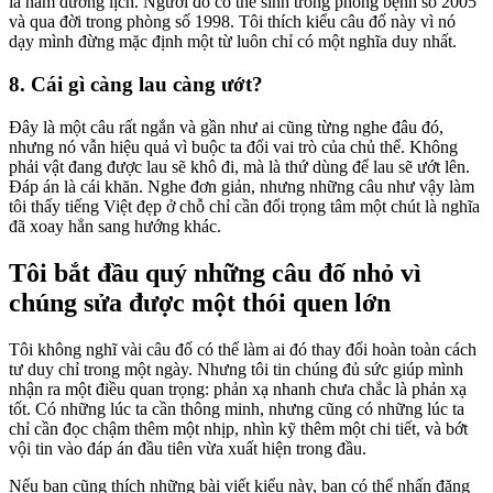
là năm dương lịch. Người đó có thể sinh trong phòng bệnh số 2005
và qua đời trong phòng số 1998. Tôi thích kiểu câu đố này vì nó
dạy mình đừng mặc định một từ luôn chỉ có một nghĩa duy nhất.
8. Cái gì càng lau càng ướt?
Đây là một câu rất ngắn và gần như ai cũng từng nghe đâu đó,
nhưng nó vẫn hiệu quả vì buộc ta đổi vai trò của chủ thể. Không
phải vật đang được lau sẽ khô đi, mà là thứ dùng để lau sẽ ướt lên.
Đáp án là cái khăn. Nghe đơn giản, nhưng những câu như vậy làm
tôi thấy tiếng Việt đẹp ở chỗ chỉ cần đổi trọng tâm một chút là nghĩa
đã xoay hẳn sang hướng khác.
Tôi bắt đầu quý những câu đố nhỏ vì
chúng sửa được một thói quen lớn
Tôi không nghĩ vài câu đố có thể làm ai đó thay đổi hoàn toàn cách
tư duy chỉ trong một ngày. Nhưng tôi tin chúng đủ sức giúp mình
nhận ra một điều quan trọng: phản xạ nhanh chưa chắc là phản xạ
tốt. Có những lúc ta cần thông minh, nhưng cũng có những lúc ta
chỉ cần đọc chậm thêm một nhịp, nhìn kỹ thêm một chi tiết, và bớt
vội tin vào đáp án đầu tiên vừa xuất hiện trong đầu.
Nếu bạn cũng thích những bài viết kiểu này, bạn có thể nhấn đăng