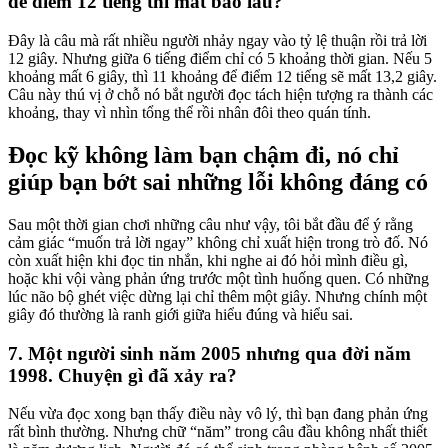
để điểm 12 tiếng thì mất bao lâu?
Đây là câu mà rất nhiều người nhảy ngay vào tỷ lệ thuận rồi trả lời
12 giây. Nhưng giữa 6 tiếng điểm chỉ có 5 khoảng thời gian. Nếu 5
khoảng mất 6 giây, thì 11 khoảng để điểm 12 tiếng sẽ mất 13,2 giây.
Câu này thú vị ở chỗ nó bắt người đọc tách hiện tượng ra thành các
khoảng, thay vì nhìn tổng thể rồi nhân đôi theo quán tính.
Đọc kỹ không làm bạn chậm đi, nó chỉ
giúp bạn bớt sai những lỗi không đáng có
Sau một thời gian chơi những câu như vậy, tôi bắt đầu để ý rằng
cảm giác “muốn trả lời ngay” không chỉ xuất hiện trong trò đố. Nó
còn xuất hiện khi đọc tin nhắn, khi nghe ai đó hỏi mình điều gì,
hoặc khi vội vàng phản ứng trước một tình huống quen. Có những
lúc não bộ ghét việc dừng lại chỉ thêm một giây. Nhưng chính một
giây đó thường là ranh giới giữa hiểu đúng và hiểu sai.
7. Một người sinh năm 2005 nhưng qua đời năm
1998. Chuyện gì đã xảy ra?
Nếu vừa đọc xong bạn thấy điều này vô lý, thì bạn đang phản ứng
rất bình thường. Nhưng chữ “năm” trong câu đầu không nhất thiết