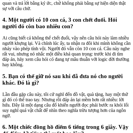
quan và trả lời bằng ký ức, chứ không phải bằng sự hiện diện thật
sự với câu chữ.
4. Một người có 10 con cá, 3 con chết đuối. Hỏi
người đó còn bao nhiêu con?
Ai cũng biết cá không thể chết đuối, vậy nên câu hỏi này làm nhiều
người khựng lại. Và chính lúc ấy, ta nhận ra đôi khi mình không cần
nhảy vào phép tính vội. Người đó vẫn còn 10 con cá. Câu này nghe
rất vui, nhưng nó nhắc một điều khá quan trọng: trước khi đi tìm
đáp án, hãy xem câu hỏi có đang tự mâu thuẫn với logic đời thường
hay không.
5. Bạn có thể giữ nó sau khi đã đưa nó cho người
khác. Đó là gì?
Lần đầu gặp câu này, tôi cứ nghĩ đến đồ vật, quà tặng, hay một thứ
gì đó có thể trao tay. Nhưng rồi đáp án lại mềm hơn rất nhiều: lời
hứa. Đây là một dạng câu đố khiến người đọc phải bước ra khỏi lối
suy nghĩ quá vật chất để nhìn theo nghĩa trừu tượng hơn của ngôn
ngữ.
6. Một chiếc đồng hồ điểm 6 tiếng trong 6 giây. Vậy