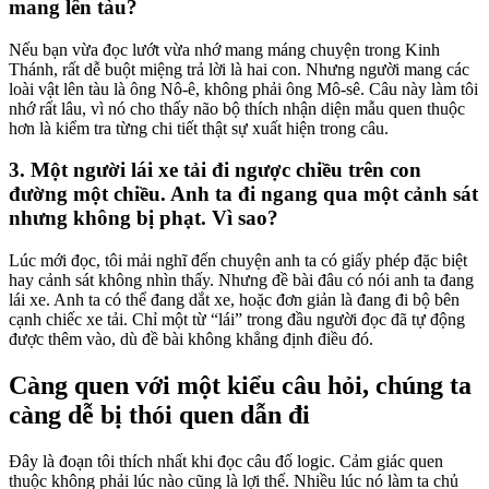
mang lên tàu?
Nếu bạn vừa đọc lướt vừa nhớ mang máng chuyện trong Kinh
Thánh, rất dễ buột miệng trả lời là hai con. Nhưng người mang các
loài vật lên tàu là ông Nô-ê, không phải ông Mô-sê. Câu này làm tôi
nhớ rất lâu, vì nó cho thấy não bộ thích nhận diện mẫu quen thuộc
hơn là kiểm tra từng chi tiết thật sự xuất hiện trong câu.
3. Một người lái xe tải đi ngược chiều trên con
đường một chiều. Anh ta đi ngang qua một cảnh sát
nhưng không bị phạt. Vì sao?
Lúc mới đọc, tôi mải nghĩ đến chuyện anh ta có giấy phép đặc biệt
hay cảnh sát không nhìn thấy. Nhưng đề bài đâu có nói anh ta đang
lái xe. Anh ta có thể đang dắt xe, hoặc đơn giản là đang đi bộ bên
cạnh chiếc xe tải. Chỉ một từ “lái” trong đầu người đọc đã tự động
được thêm vào, dù đề bài không khẳng định điều đó.
Càng quen với một kiểu câu hỏi, chúng ta
càng dễ bị thói quen dẫn đi
Đây là đoạn tôi thích nhất khi đọc câu đố logic. Cảm giác quen
thuộc không phải lúc nào cũng là lợi thế. Nhiều lúc nó làm ta chủ