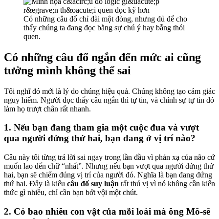
Có những câu đố chỉ dài một dòng, nhưng đủ để cho
thấy chúng ta đang đọc bằng sự chú ý hay bằng thói
quen.
Có những câu đố ngắn đến mức ai cũng
tưởng mình không thể sai
Tôi nghĩ đó mới là lý do chúng hiệu quả. Chúng không tạo cảm giác
nguy hiểm. Người đọc thấy câu ngắn thì tự tin, và chính sự tự tin đó
làm họ trượt chân rất nhanh.
1. Nếu bạn đang tham gia một cuộc đua và vượt
qua người đứng thứ hai, bạn đang ở vị trí nào?
Câu này tôi từng trả lời sai ngay trong lần đầu vì phản xạ của não cứ
muốn lao đến chữ “nhất”. Nhưng nếu bạn vượt qua người đứng thứ
hai, bạn sẽ chiếm đúng vị trí của người đó. Nghĩa là bạn đang đứng
thứ hai. Đây là kiểu
câu đố suy luận
rất thú vị vì nó không cần kiến
thức gì nhiều, chỉ cần bạn bớt vội một chút.
2. Có bao nhiêu con vật của mỗi loài mà ông Mô-sê