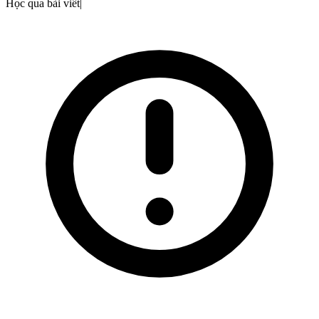
Học qua bài viết
|