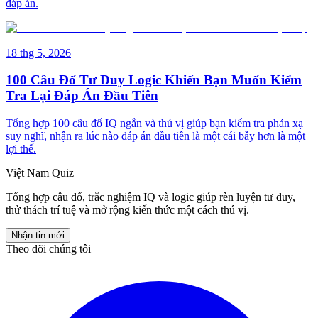
đáp án.
18 thg 5, 2026
100 Câu Đố Tư Duy Logic Khiến Bạn Muốn Kiểm
Tra Lại Đáp Án Đầu Tiên
Tổng hợp 100 câu đố IQ ngắn và thú vị giúp bạn kiểm tra phản xạ
suy nghĩ, nhận ra lúc nào đáp án đầu tiên là một cái bẫy hơn là một
lợi thế.
Việt Nam Quiz
Tổng hợp câu đố, trắc nghiệm IQ và logic giúp rèn luyện tư duy,
thử thách trí tuệ và mở rộng kiến thức một cách thú vị.
Nhận tin mới
Theo dõi chúng tôi