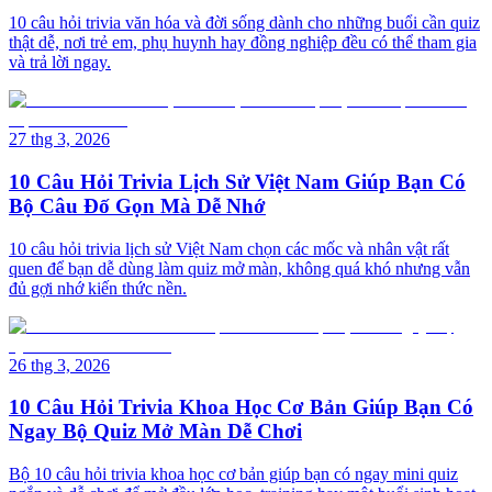
10 câu hỏi trivia văn hóa và đời sống dành cho những buổi cần quiz
thật dễ, nơi trẻ em, phụ huynh hay đồng nghiệp đều có thể tham gia
và trả lời ngay.
27 thg 3, 2026
10 Câu Hỏi Trivia Lịch Sử Việt Nam Giúp Bạn Có
Bộ Câu Đố Gọn Mà Dễ Nhớ
10 câu hỏi trivia lịch sử Việt Nam chọn các mốc và nhân vật rất
quen để bạn dễ dùng làm quiz mở màn, không quá khó nhưng vẫn
đủ gợi nhớ kiến thức nền.
26 thg 3, 2026
10 Câu Hỏi Trivia Khoa Học Cơ Bản Giúp Bạn Có
Ngay Bộ Quiz Mở Màn Dễ Chơi
Bộ 10 câu hỏi trivia khoa học cơ bản giúp bạn có ngay mini quiz