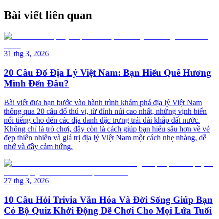
Bài viết liên quan
31 thg 3, 2026
20 Câu Đố Địa Lý Việt Nam: Bạn Hiểu Quê Hương
Mình Đến Đâu?
Bài viết đưa bạn bước vào hành trình khám phá địa lý Việt Nam
thông qua 20 câu đố thú vị, từ đỉnh núi cao nhất, những vịnh biển
nổi tiếng cho đến các địa danh đặc trưng trải dài khắp đất nước.
Không chỉ là trò chơi, đây còn là cách giúp bạn hiểu sâu hơn về vẻ
đẹp thiên nhiên và giá trị địa lý Việt Nam một cách nhẹ nhàng, dễ
nhớ và đầy cảm hứng.
27 thg 3, 2026
10 Câu Hỏi Trivia Văn Hóa Và Đời Sống Giúp Bạn
Có Bộ Quiz Khởi Động Dễ Chơi Cho Mọi Lứa Tuổi