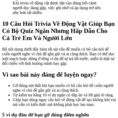
Khi trivia về động vật được đặt vào đúng bối cảnh
người đọc đang gặp, việc ghi nhớ và áp dụng trở nên
nhẹ hơn rất nhiều.
10 Câu Hỏi Trivia Về Động Vật Giúp Bạn
Có Bộ Quiz Ngắn Nhưng Hấp Dẫn Cho
Cả Trẻ Em Và Người Lớn
Bộ nội dung dưới đây bám rất sát vấn đề muốn có bộ câu hỏi dễ
cuốn người nghe vì chủ đề gần gũi và ai cũng thích. Bạn có thể đọc
một mạch hoặc dừng ở từng ví dụ để tự trả lời trước, miễn là thật sự
đối chiếu với tình huống mình hay gặp.
Vì sao bài này đáng để luyện ngay?
Gỡ đúng nút thắt khi bạn muốn có bộ câu hỏi dễ cuốn người
nghe vì chủ đề gần gũi và ai cũng thích.
Tự kiểm tra bằng 10 ví dụ ngắn có đáp án và lời giải rõ ràng.
Giúp bạn dùng ngay câu hỏi về động vật để tạo không khí vui
mà vẫn có kiến thức mà không phải học lan man.
5 ví dụ đầu để bạn gỡ đúng điểm nghẽn