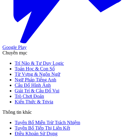
Google Play
Chuyên mục
Trí Não & Tư Duy Logic
Toán Học & Con Số
Từ Vựng & Ngôn Ngữ
Ngữ Pháp Tiếng Anh
Câu Đố Hình Ảnh
Giải Trí & Câu Đố Vui
Trò Chơi Đoán
Kiến Thức & Trivia
Thông tin khác
Tuyên Bố Miễn Trừ Trách Nhiệm
Tuyên Bố Tiếp Thị Liên Kết
Điều Khoản Sử Dụng