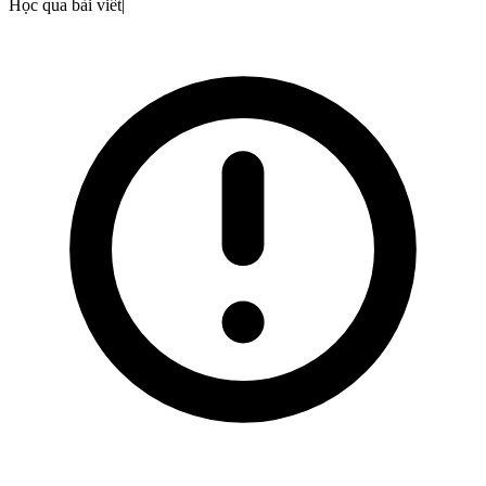
Học qua bài viết
|