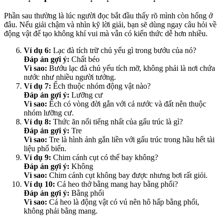
Phần sau thường là lúc người đọc bắt đầu thấy rõ mình còn hổng ở
đâu. Nếu giải chậm và nhìn kỹ lời giải, bạn sẽ dùng ngay câu hỏi về
động vật để tạo không khí vui mà vẫn có kiến thức dễ hơn nhiều.
Ví dụ 6:
Lạc đà tích trữ chủ yếu gì trong bướu của nó?
Đáp án gợi ý:
Chất béo
Vì sao:
Bướu lạc đà chủ yếu tích mỡ, không phải là nơi chứa
nước như nhiều người tưởng.
Ví dụ 7:
Ếch thuộc nhóm động vật nào?
Đáp án gợi ý:
Lưỡng cư
Vì sao:
Ếch có vòng đời gắn với cả nước và đất nên thuộc
nhóm lưỡng cư.
Ví dụ 8:
Thức ăn nổi tiếng nhất của gấu trúc là gì?
Đáp án gợi ý:
Tre
Vì sao:
Tre là hình ảnh gắn liền với gấu trúc trong hầu hết tài
liệu phổ biến.
Ví dụ 9:
Chim cánh cụt có thể bay không?
Đáp án gợi ý:
Không
Vì sao:
Chim cánh cụt không bay được nhưng bơi rất giỏi.
Ví dụ 10:
Cá heo thở bằng mang hay bằng phổi?
Đáp án gợi ý:
Bằng phổi
Vì sao:
Cá heo là động vật có vú nên hô hấp bằng phổi,
không phải bằng mang.