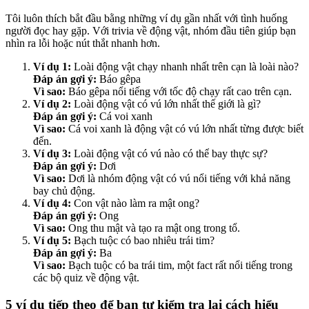
Tôi luôn thích bắt đầu bằng những ví dụ gần nhất với tình huống
người đọc hay gặp. Với trivia về động vật, nhóm đầu tiên giúp bạn
nhìn ra lỗi hoặc nút thắt nhanh hơn.
Ví dụ 1:
Loài động vật chạy nhanh nhất trên cạn là loài nào?
Đáp án gợi ý:
Báo gêpa
Vì sao:
Báo gêpa nổi tiếng với tốc độ chạy rất cao trên cạn.
Ví dụ 2:
Loài động vật có vú lớn nhất thế giới là gì?
Đáp án gợi ý:
Cá voi xanh
Vì sao:
Cá voi xanh là động vật có vú lớn nhất từng được biết
đến.
Ví dụ 3:
Loài động vật có vú nào có thể bay thực sự?
Đáp án gợi ý:
Dơi
Vì sao:
Dơi là nhóm động vật có vú nổi tiếng với khả năng
bay chủ động.
Ví dụ 4:
Con vật nào làm ra mật ong?
Đáp án gợi ý:
Ong
Vì sao:
Ong thu mật và tạo ra mật ong trong tổ.
Ví dụ 5:
Bạch tuộc có bao nhiêu trái tim?
Đáp án gợi ý:
Ba
Vì sao:
Bạch tuộc có ba trái tim, một fact rất nổi tiếng trong
các bộ quiz về động vật.
5 ví dụ tiếp theo để bạn tự kiểm tra lại cách hiểu