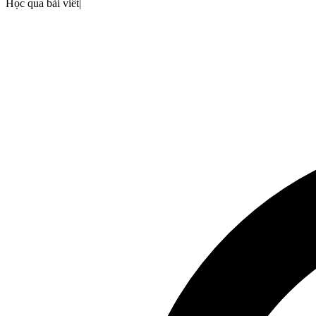
Học qua bài viết
|