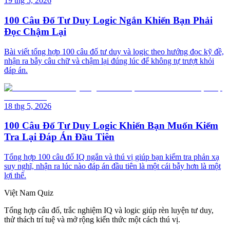
19 thg 5, 2026
100 Câu Đố Tư Duy Logic Ngắn Khiến Bạn Phải
Đọc Chậm Lại
Bài viết tổng hợp 100 câu đố tư duy và logic theo hướng đọc kỹ đề,
nhận ra bẫy câu chữ và chậm lại đúng lúc để không tự trượt khỏi
đáp án.
18 thg 5, 2026
100 Câu Đố Tư Duy Logic Khiến Bạn Muốn Kiểm
Tra Lại Đáp Án Đầu Tiên
Tổng hợp 100 câu đố IQ ngắn và thú vị giúp bạn kiểm tra phản xạ
suy nghĩ, nhận ra lúc nào đáp án đầu tiên là một cái bẫy hơn là một
lợi thế.
Việt Nam Quiz
Tổng hợp câu đố, trắc nghiệm IQ và logic giúp rèn luyện tư duy,
thử thách trí tuệ và mở rộng kiến thức một cách thú vị.