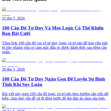
21 thg 5, 2026
100 Câu Đố Tư Duy Và Mẹo Logic Có Thể Khiến
Bạn Bật Cười
Tổng hợp 100 câu đố vui về tư duy, logic và trí não để bạn vừa giải
trí nhẹ nhàng vừa có cảm giác đầu óc được đánh thức sau từng câu
ngắn.
20 thg 5, 2026
100 Câu Đố Tư Duy Ngắn Gọn Để Luyện Sự Bình
Tĩnh Khi Suy Luận
Bài viết này gom 100 câu đố logic và trí não theo hướng sắp xếp dữ
kiện, chia nhỏ vấn đề và đi từng bước để tìm đáp án sáng sủa hơn.