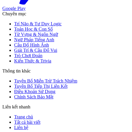
Google Play
Chuyên mục
Trí Não & Tư Duy Logic
Toán Học & Con Số
Từ Vựng & Ngôn Ngữ
Ngữ Pháp Tiếng Anh
Câu Đố Hình Ảnh
Giải Trí & Câu Đố Vui
Trò Chơi Đoán
Kiến Thức & Trivia
Thông tin khác
Tuyên Bố Miễn Trừ Trách Nhiệm
Tuyên Bố Tiếp Thị Liên Kết
Điều Khoản Sử Dụng
Chính Sách Bảo Mật
Liên kết nhanh
Trang chủ
Tất cả bài viết
Liên hệ