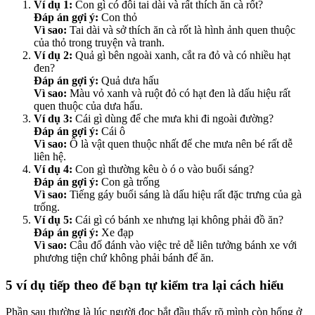
Ví dụ 1:
Con gì có đôi tai dài và rất thích ăn cà rốt?
Đáp án gợi ý:
Con thỏ
Vì sao:
Tai dài và sở thích ăn cà rốt là hình ảnh quen thuộc
của thỏ trong truyện và tranh.
Ví dụ 2:
Quả gì bên ngoài xanh, cắt ra đỏ và có nhiều hạt
đen?
Đáp án gợi ý:
Quả dưa hấu
Vì sao:
Màu vỏ xanh và ruột đỏ có hạt đen là dấu hiệu rất
quen thuộc của dưa hấu.
Ví dụ 3:
Cái gì dùng để che mưa khi đi ngoài đường?
Đáp án gợi ý:
Cái ô
Vì sao:
Ô là vật quen thuộc nhất để che mưa nên bé rất dễ
liên hệ.
Ví dụ 4:
Con gì thường kêu ò ó o vào buổi sáng?
Đáp án gợi ý:
Con gà trống
Vì sao:
Tiếng gáy buổi sáng là dấu hiệu rất đặc trưng của gà
trống.
Ví dụ 5:
Cái gì có bánh xe nhưng lại không phải đồ ăn?
Đáp án gợi ý:
Xe đạp
Vì sao:
Câu đố đánh vào việc trẻ dễ liên tưởng bánh xe với
phương tiện chứ không phải bánh để ăn.
5 ví dụ tiếp theo để bạn tự kiểm tra lại cách hiểu
Phần sau thường là lúc người đọc bắt đầu thấy rõ mình còn hổng ở