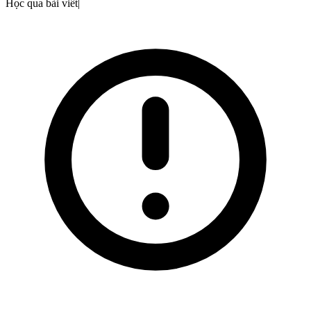
Học qua bài viết
|