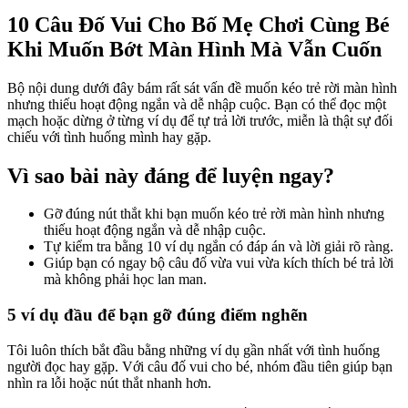
10 Câu Đố Vui Cho Bố Mẹ Chơi Cùng Bé
Khi Muốn Bớt Màn Hình Mà Vẫn Cuốn
Bộ nội dung dưới đây bám rất sát vấn đề muốn kéo trẻ rời màn hình
nhưng thiếu hoạt động ngắn và dễ nhập cuộc. Bạn có thể đọc một
mạch hoặc dừng ở từng ví dụ để tự trả lời trước, miễn là thật sự đối
chiếu với tình huống mình hay gặp.
Vì sao bài này đáng để luyện ngay?
Gỡ đúng nút thắt khi bạn muốn kéo trẻ rời màn hình nhưng
thiếu hoạt động ngắn và dễ nhập cuộc.
Tự kiểm tra bằng 10 ví dụ ngắn có đáp án và lời giải rõ ràng.
Giúp bạn có ngay bộ câu đố vừa vui vừa kích thích bé trả lời
mà không phải học lan man.
5 ví dụ đầu để bạn gỡ đúng điểm nghẽn
Tôi luôn thích bắt đầu bằng những ví dụ gần nhất với tình huống
người đọc hay gặp. Với câu đố vui cho bé, nhóm đầu tiên giúp bạn
nhìn ra lỗi hoặc nút thắt nhanh hơn.