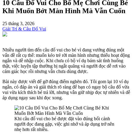
10 Câu Đố Vui Cho Bố Mẹ Chơi Cùng Bé
Khi Muốn Bớt Màn Hình Mà Vẫn Cuốn
25 tháng 3, 2026
Giải Trí & Câu Đố Vui
Nhiều người tìm đến câu đố vui cho bé vì đang vướng đúng một
vấn đề rất cụ thể: muốn kéo trẻ rời màn hình nhưng thiếu hoạt động
ngắn và dễ nhập cuộc. Khi chưa có bộ ví dụ bám sát tình huống
thật, việc luyện tập thường bị ngắt quãng và người đọc dễ rơi vào
cảm giác học rồi nhưng vẫn chưa dùng được.
Bài này được viết để gỡ đúng điểm nghẽn đó. Tôi gom lại 10 ví dụ
ngắn, có đáp án và giải thích rõ ràng để bạn có ngay bộ câu đố vừa
vui vừa kích thích bé trả lời, nhưng vẫn giữ nhịp đọc tự nhiên và dễ
áp dụng ngay sau khi đọc xong.
Khi câu đố vui cho bé được đặt vào đúng bối cảnh
người đọc đang gặp, việc ghi nhớ và áp dụng trở nên
nhẹ hơn rất nhiều.