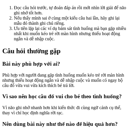
Đọc câu hỏi trước, tự đoán đáp án rồi mới nhìn lời giải để não
ghi nhớ tốt hơn.
Nếu thấy mình sai ở cùng một kiểu câu hai lần, hãy ghi lại
mẫu đó thành ghi chú riêng.
Ưu tiên lặp lại các ví dụ bám sát tình huống mà bạn gặp nhiều
nhất khi muốn kéo trẻ rời màn hình nhưng thiếu hoạt động
ngắn và dễ nhập cuộc.
Câu hỏi thường gặp
Bài này phù hợp với ai?
Phù hợp với người đang gặp tình huống muốn kéo trẻ rời màn hình
nhưng thiếu hoạt động ngắn và dễ nhập cuộc và muốn có ngay bộ
câu đố vừa vui vừa kích thích bé trả lời.
Vì sao nên học câu đố vui cho bé theo tình huống?
Vì não ghi nhớ nhanh hơn khi kiến thức đi cùng ngữ cảnh cụ thể,
thay vì chỉ học định nghĩa rời rạc.
Nên dùng bài này như thế nào để hiệu quả hơn?