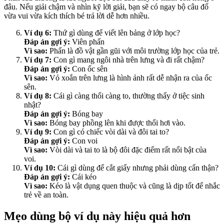
đâu. Nếu giải chậm và nhìn kỹ lời giải, bạn sẽ có ngay bộ câu đố
vừa vui vừa kích thích bé trả lời dễ hơn nhiều.
Ví dụ 6:
Thứ gì dùng để viết lên bảng ở lớp học?
Đáp án gợi ý:
Viên phấn
Vì sao:
Phấn là đồ vật gần gũi với môi trường lớp học của trẻ.
Ví dụ 7:
Con gì mang ngôi nhà trên lưng và đi rất chậm?
Đáp án gợi ý:
Con ốc sên
Vì sao:
Vỏ xoắn trên lưng là hình ảnh rất dễ nhận ra của ốc
sên.
Ví dụ 8:
Cái gì càng thổi càng to, thường thấy ở tiệc sinh
nhật?
Đáp án gợi ý:
Bóng bay
Vì sao:
Bóng bay phồng lên khi được thổi hơi vào.
Ví dụ 9:
Con gì có chiếc vòi dài và đôi tai to?
Đáp án gợi ý:
Con voi
Vì sao:
Vòi dài và tai to là bộ đôi đặc điểm rất nổi bật của
voi.
Ví dụ 10:
Cái gì dùng để cắt giấy nhưng phải dùng cẩn thận?
Đáp án gợi ý:
Cái kéo
Vì sao:
Kéo là vật dụng quen thuộc và cũng là dịp tốt để nhắc
trẻ về an toàn.
Mẹo dùng bộ ví dụ này hiệu quả hơn