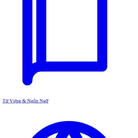
Từ Vựng & Ngôn Ngữ