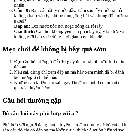
khiển.
Câu 10:
Bạn có một ly nước đầy. Làm sao lấy nước ra mà
không chạm vào ly, không dùng ống hút và không đổ nước ra
ngoài?
Đáp án:
Đợi nước bốc hơi hoặc đông đá rồi lấy
Giải thích:
Câu hỏi không yêu cầu phải lấy ngay lập tức và
không giới hạn việc dùng thời gian hay nhiệt độ.
Mẹo chơi để không bị bẫy quá sớm
Đọc câu hỏi, dừng 5 đến 10 giây để tự trả lời trước khi nhìn
đáp án.
Nếu sai, đừng chỉ xem đáp án mà hãy xem mình đã bị đánh
lạc hướng ở chi tiết nào.
Những câu khiến bạn sai ngay lần đầu chính là nhóm nên
quay lại luyện thêm.
Câu hỏi thường gặp
Bộ câu hỏi này phù hợp với ai?
Phù hợp với người đang muốn luyện não đều nhưng dễ bỏ cuộc khi
gặp câu đố chỉ có đáp án mà không giải thích và muốn hiểu vì sao