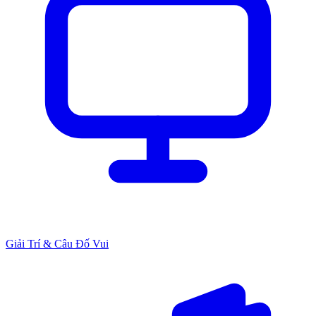
Giải Trí & Câu Đố Vui