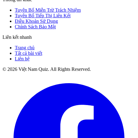
Tuyên Bố Miễn Trừ Trách Nhiệm
Tuyên Bố Tiếp Thị Liên Kết
Điều Khoản Sử Dụng
Chính Sách Bảo Mật
Liên kết nhanh
Trang chủ
Tất cả bài viết
Liên hệ
©
2026
Việt Nam Quiz
. All Rights Reserved.