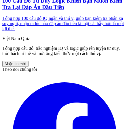
100 Câu Đố Tư Duy Logic Khiến Bạn Muốn Kiểm
Tra Lại Đáp Án Đầu Tiên
Tổng hợp 100 câu đố IQ ngắn và thú vị giúp bạn kiểm tra phản xạ
suy nghĩ, nhận ra lúc nào đáp án đầu tiên là một cái bẫy hơn là một
lợi thế.
Việt Nam Quiz
Tổng hợp câu đố, trắc nghiệm IQ và logic giúp rèn luyện tư duy,
thử thách trí tuệ và mở rộng kiến thức một cách thú vị.
Nhận tin mới
Theo dõi chúng tôi