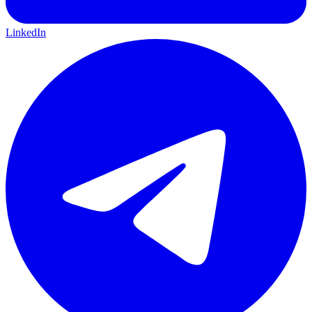
LinkedIn