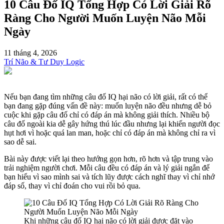
10 Câu Đố IQ Tổng Hợp Có Lời Giải Rõ
Ràng Cho Người Muốn Luyện Não Mỗi
Ngày
11 tháng 4, 2026
Trí Não & Tư Duy Logic
Nếu bạn đang tìm những câu đố IQ hại não có lời giải, rất có thể
bạn đang gặp đúng vấn đề này: muốn luyện não đều nhưng dễ bỏ
cuộc khi gặp câu đố chỉ có đáp án mà không giải thích. Nhiều bộ
câu đố ngoài kia dễ gây hứng thú lúc đầu nhưng lại khiến người đọc
hụt hơi vì hoặc quá lan man, hoặc chỉ có đáp án mà không chỉ ra vì
sao dễ sai.
Bài này được viết lại theo hướng gọn hơn, rõ hơn và tập trung vào
trải nghiệm người chơi. Mỗi câu đều có đáp án và lý giải ngắn để
bạn hiểu vì sao mình sai và tích lũy được cách nghĩ thay vì chỉ nhớ
đáp số, thay vì chỉ đoán cho vui rồi bỏ qua.
Khi những câu đố IQ hại não có lời giải được đặt vào