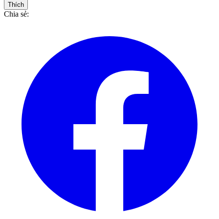
Thích
Chia sẻ
: