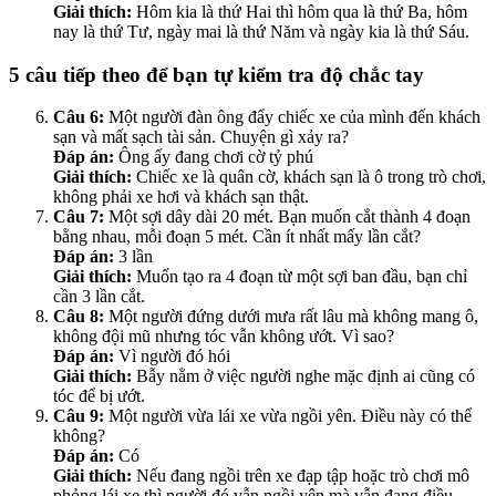
Giải thích:
Hôm kia là thứ Hai thì hôm qua là thứ Ba, hôm
nay là thứ Tư, ngày mai là thứ Năm và ngày kia là thứ Sáu.
5 câu tiếp theo để bạn tự kiểm tra độ chắc tay
Câu 6:
Một người đàn ông đẩy chiếc xe của mình đến khách
sạn và mất sạch tài sản. Chuyện gì xảy ra?
Đáp án:
Ông ấy đang chơi cờ tỷ phú
Giải thích:
Chiếc xe là quân cờ, khách sạn là ô trong trò chơi,
không phải xe hơi và khách sạn thật.
Câu 7:
Một sợi dây dài 20 mét. Bạn muốn cắt thành 4 đoạn
bằng nhau, mỗi đoạn 5 mét. Cần ít nhất mấy lần cắt?
Đáp án:
3 lần
Giải thích:
Muốn tạo ra 4 đoạn từ một sợi ban đầu, bạn chỉ
cần 3 lần cắt.
Câu 8:
Một người đứng dưới mưa rất lâu mà không mang ô,
không đội mũ nhưng tóc vẫn không ướt. Vì sao?
Đáp án:
Vì người đó hói
Giải thích:
Bẫy nằm ở việc người nghe mặc định ai cũng có
tóc để bị ướt.
Câu 9:
Một người vừa lái xe vừa ngồi yên. Điều này có thể
không?
Đáp án:
Có
Giải thích:
Nếu đang ngồi trên xe đạp tập hoặc trò chơi mô
phỏng lái xe thì người đó vẫn ngồi yên mà vẫn đang điều