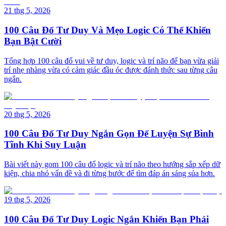
21 thg 5, 2026
100 Câu Đố Tư Duy Và Mẹo Logic Có Thể Khiến
Bạn Bật Cười
Tổng hợp 100 câu đố vui về tư duy, logic và trí não để bạn vừa giải
trí nhẹ nhàng vừa có cảm giác đầu óc được đánh thức sau từng câu
ngắn.
20 thg 5, 2026
100 Câu Đố Tư Duy Ngắn Gọn Để Luyện Sự Bình
Tĩnh Khi Suy Luận
Bài viết này gom 100 câu đố logic và trí não theo hướng sắp xếp dữ
kiện, chia nhỏ vấn đề và đi từng bước để tìm đáp án sáng sủa hơn.
19 thg 5, 2026
100 Câu Đố Tư Duy Logic Ngắn Khiến Bạn Phải