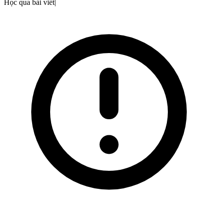
Học qua bài viết
|