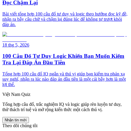
Đọc Chậm Lại
Bài viết tổng hợp 100 câu đố tư duy và logic theo hướng đọc kỹ đề,
nhận ra bẫy câu chữ và chậm lại đúng lúc để không tự trượt khỏi
đáp án.
18 thg 5, 2026
100 Câu Đố Tư Duy Logic Khiến Bạn Muốn Kiểm
Tra Lại Đáp Án Đầu Tiên
Tổng hợp 100 câu đố IQ ngắn và thú vị giúp bạn kiểm tra phản xạ
suy nghĩ, nhận ra lúc nào đáp án đầu tiên là một cái bẫy hơn là một
lợi thế.
Việt Nam Quiz
Tổng hợp câu đố, trắc nghiệm IQ và logic giúp rèn luyện tư duy,
thử thách trí tuệ và mở rộng kiến thức một cách thú vị.
Nhận tin mới
Theo dõi chúng tôi